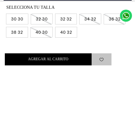
30 30
32 30
32 32
34 32
36 32
38 32
40 30
40 32
Levi's®
Ayuda
AGREGAR AL CARRITO
Quick links
ARREPENTIMIENTO
LIBRO DE QUEJAS
Medios de pago