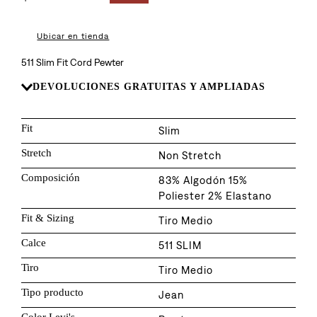
8
.
726
9
.
baggy
Ubicar en tienda
10
.
724
511 Slim Fit Cord Pewter
DEVOLUCIONES GRATUITAS Y AMPLIADAS
Fit
Slim
Stretch
Non Stretch
Composición
83% Algodón 15%
Poliester 2% Elastano
Fit & Sizing
Tiro Medio
Calce
511 SLIM
Tiro
Tiro Medio
Tipo producto
Jean