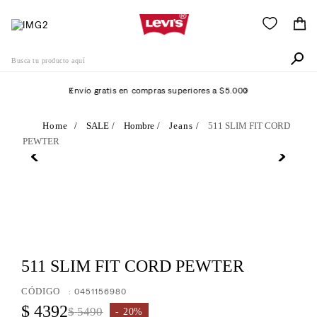
Busca tu producto aquí
Envío gratis en compras superiores a $5.000
Términos Más Buscados
SALE
Hombre
Jeans
511 SLIM FIT CORD
PEWTER
1
.
505
2
.
511
3
.
501
4
.
camisa
5
.
502
511 SLIM FIT CORD PEWTER
6
.
510
:
0451156980
7
.
campera
$
4392
$
5490
20%