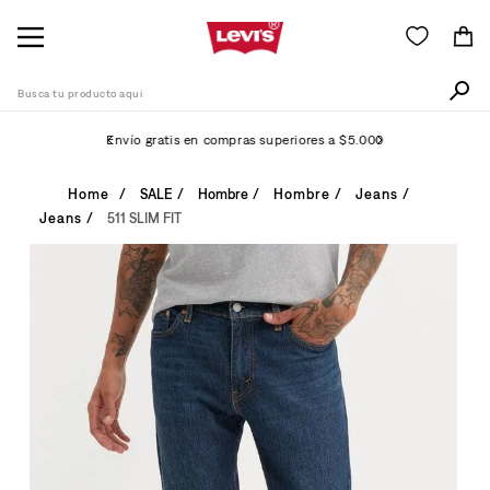
Busca tu producto aquí
Envío gratis en compras superiores a $5.000
Términos Más Buscados
SALE
Hombre
Hombre
Jeans
Jeans
511 SLIM FIT
1
.
505
2
.
511
3
.
501
4
.
camisa
5
.
502
6
.
510
7
.
campera