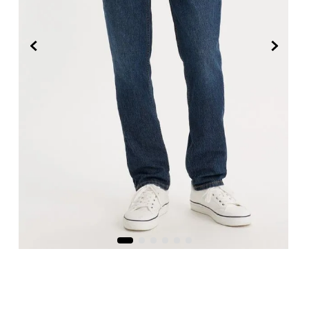
8
.
726
9
.
baggy
10
.
724