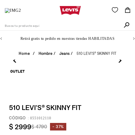
Busca tu producto aquí
Retirá gratis tu pedido en nuestras tiendas HABILITADAS
Términos Más Buscados
Hombre
Jeans
510 LEVI'S® SKINNY FIT
1
.
505
2
.
511
3
.
501
4
.
camisa
5
.
510 LEVI'S® SKINNY FIT
502
6
.
510
:
0551012110
$
2999
$
4790
7
.
37%
campera