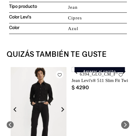
Tipo producto
Jean
Color Levi's
Cipres
Color
Azul
QUIZÁS TAMBIÉN TE GUSTE
Agregar al carrito
al Button Fly para Hombre
Jean Levi's® 511 Slim Fit Twill 
J
$
4290
$