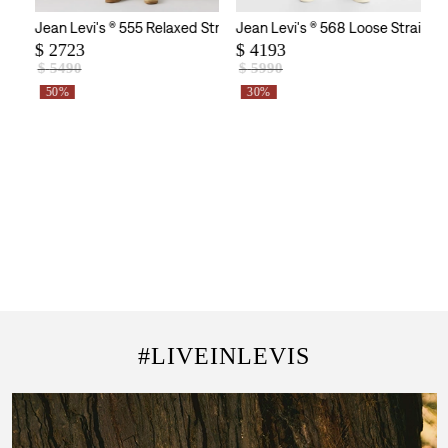
Skinny Fit para Hombre
Jean Levi's ® 555 Relaxed Straight Call Me Again para Hombre
Jean Levi's ® 568 Loose Straigh
$
2723
$
4193
$
5490
$
5990
50%
30%
#LIVEINLEVIS