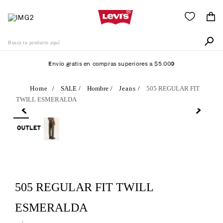
Busca tu producto aquí
Envío gratis en compras superiores a $5.000
Términos Más Buscados
SALE
Hombre
Jeans
505 REGULAR FIT
TWILL ESMERALDA
1
.
511
2
.
505
3
.
501
4
.
camisa
5
.
502
505 REGULAR FIT TWILL
6
.
726
ESMERALDA
7
.
campera