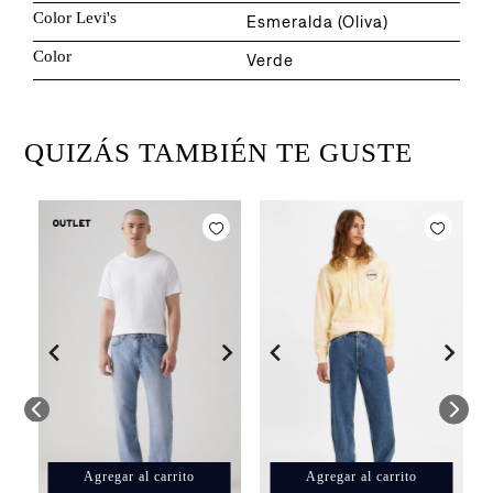
Color Levi's
Esmeralda (Oliva)
Color
Verde
QUIZÁS TAMBIÉN TE GUSTE
J
$
Agregar al carrito
Agregar al carrito