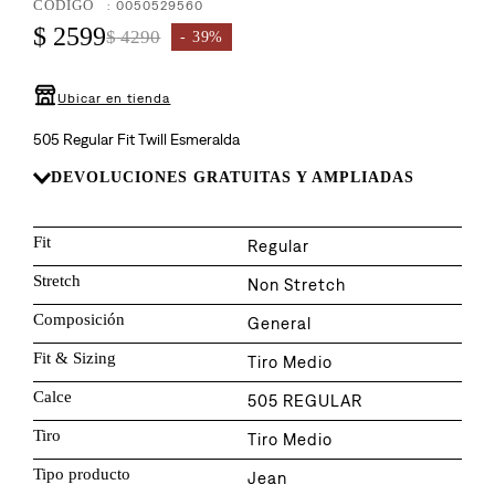
8
.
:
0050529560
510
$
2599
$
4290
39%
9
.
baggy
10
.
jean
Ubicar en tienda
505 Regular Fit Twill Esmeralda
DEVOLUCIONES GRATUITAS Y AMPLIADAS
Fit
Regular
Stretch
Non Stretch
Composición
General
Fit & Sizing
Tiro Medio
Calce
505 REGULAR
Tiro
Tiro Medio
Tipo producto
Jean