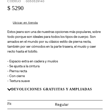
8
.
:
0050529140
726
$
5290
9
.
baggy
10
.
724
Ubicar en tienda
Estos jeans son una de nuestras opciones más populares, sobre
todo porque son ideales para todos los tipos de cuerpo. Son
amados en el mundo por su clásico estilo de pierna recta,
también por ser cómodos en la parte trasera, el muslo y caer
recto hasta el tobillo.
• Espacio extra en cadera y muslos
• Se ajusta a la cintura
• Pierna recta
• Con cierre
• Textura suave
DEVOLUCIONES GRATUITAS Y AMPLIADAS
Fit
Regular