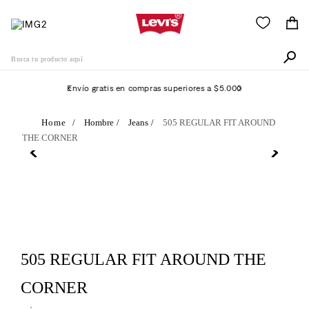
Busca tu producto aquí
Envío gratis en compras superiores a $5.000
Términos Más Buscados
Hombre
Jeans
505 REGULAR FIT AROUND
THE CORNER
1
.
505
2
.
511
3
.
501
4
.
camisa
5
.
502
505 REGULAR FIT AROUND THE
6
.
510
CORNER
7
.
campera