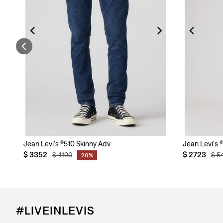
Hombre
Jean Levi's ®510 Skinny Adv
Jean Levi's 
$
3352
$
2723
$
4190
$
5
20%
#LIVEINLEVIS