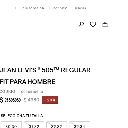
Iniciar sesión
Suscribirse
Tiendas
JEAN LEVI'S ® 505™ REGULAR
FIT PARA HOMBRE
:
0050510640
$
3999
$
4980
20%
30 30
31 32
32 32
32 34