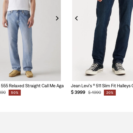
® 555 Relaxed Straight Call Me Again para Hombre
Jean Levi's ® 511 Slim Fit Halle
$
3999
490
$
4990
50%
20%