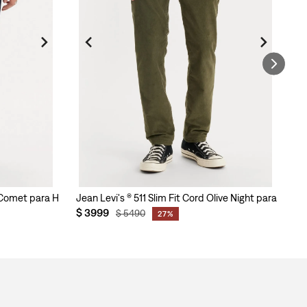
ys Comet para Hombre
Jean Levi's ® 511 Slim Fit Cord Olive Night para Homb
Je
$
3999
$
$
5490
27%