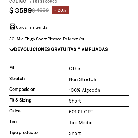
8
.
:
8583300560
510
$
3599
$
4990
28%
9
.
baggy
10
.
jean
Ubicar en tienda
501 Mid Thigh Short Pleased To Meet You
DEVOLUCIONES GRATUITAS Y AMPLIADAS
Fit
Other
Stretch
Non Stretch
Composición
100% Algodón
Fit & Sizing
Short
Calce
501 SHORT
Tiro
Tiro Medio
Tipo producto
Short