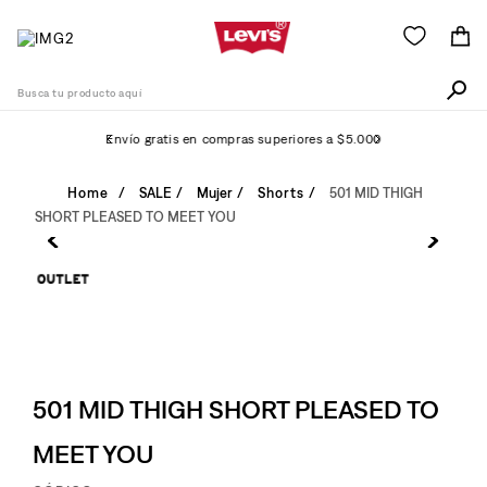
Busca tu producto aquí
Envío gratis en compras superiores a $5.000
Términos Más Buscados
SALE
Mujer
Shorts
501 MID THIGH
SHORT PLEASED TO MEET YOU
1
.
511
2
.
505
3
.
501
4
.
camisa
5
.
502
501 MID THIGH SHORT PLEASED TO
6
.
726
MEET YOU
7
.
campera