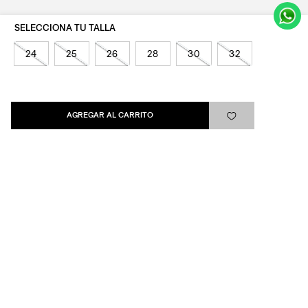
24
25
26
28
30
32
Levi's®
Ayuda
AGREGAR AL CARRITO
Quick links
ARREPENTIMIENTO
LIBRO DE QUEJAS
Medios de pago