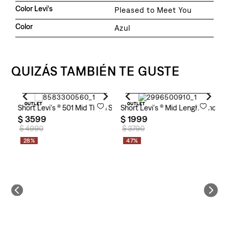
Color Levi's
Pleased to Meet You
Color
Azul
QUIZÁS TAMBIÉN TE GUSTE
Agregar al carrito
Agregar al carrito
 Short Levi's ® para Mujer
Short Levi's ® 501 Mid Thigh Short Levi's ® Pleased To Meet You p
Short Levi's ® Mid Lenght Short L
S
$
3599
$
1999
$
$
4990
$
3790
28%
47%