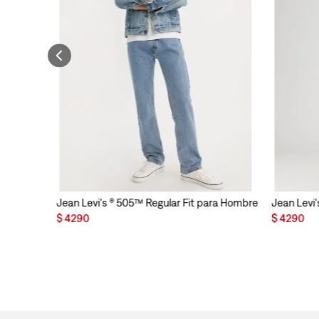
Jean Levi's ® 505™ Regular Fit para Hombre
Jean Levi'
$
4290
$
4290