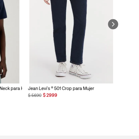
n Neck para Hombre
Jean Levi's ® 501 Crop para Mujer
$
2999
$
5690