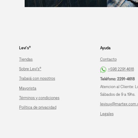
Levi's®
Ayuda
Tiendas
Contacto
Sobre Levi's®
+598 2291 4618
Trabajá con nosotros
Teléfono: 2291-4618
Atencion al Cliente: L
Mayorista
Sábados de 9 a 19hs.
Términos y condiciones
levisuy@martex.com.
Política de privacidad
Legales