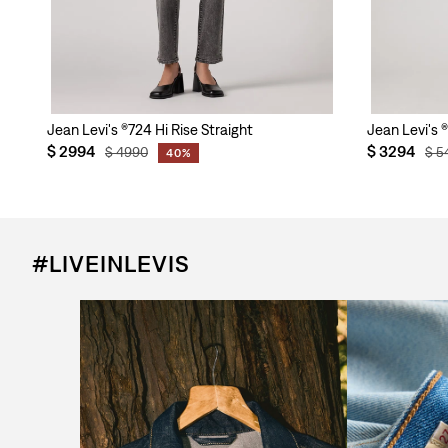
Succe para Mujer
Jean Levi's ®724 Hi Rise Straight
Jean Levi's ®
$
2994
$
3294
$
4990
$
5
40%
#LIVEINLEVIS