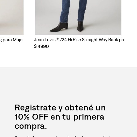
g para Mujer
Jean Levi's ® 724 Hi Rise Straight Way Back para Muj
Je
$
4990
$
Registrate y obtené un
10% OFF en tu primera
compra.