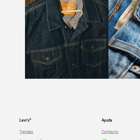
Levi's®
Ayuda
Tiendas
Contacto