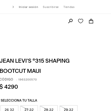
Iniciar sesión
Suscribirse
Tiendas
JEAN LEVI'S ®315 SHAPING
BOOTCUT MAUI
:
1963200570
$
4290
26 32
27 32
28 32
29 32