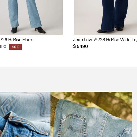
726 Hi Rise Flare
Jean Levi's® 728 Hi Rise Wide Le
$
5490
490
40%