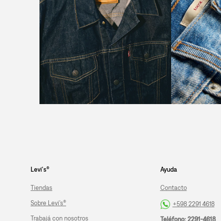
Levi's®
Ayuda
Tiendas
Contacto
Sobre Levi's®
+598 2291 4618
Trabajá con nosotros
Teléfono: 2291-4618