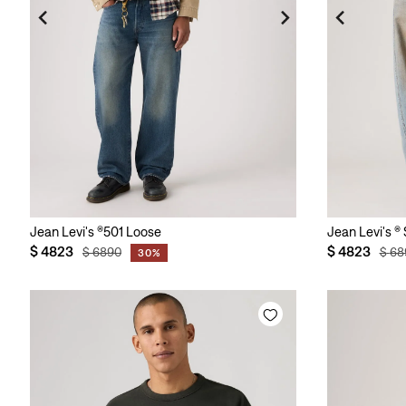
Jean Levi's ®501 Loose
Jean Levi's ®
$
4823
$
4823
$
6890
$
68
30%