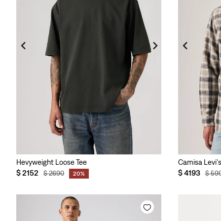
Hevyweight Loose Tee
Camisa Levi's
$
2152
$
4193
$
2690
$
59
20%