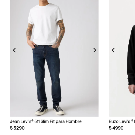
Jean Levi's® 511 Slim Fit para Hombre
Buzo Levi's ®
$
5290
$
4990