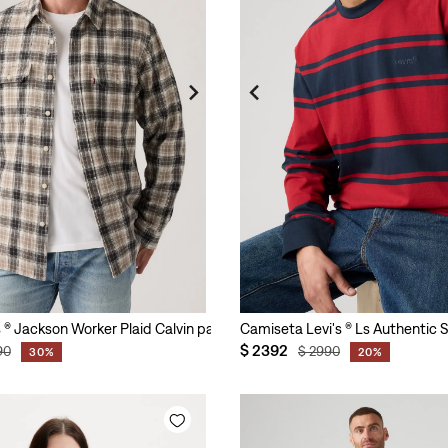
 ® Jackson Worker Plaid Calvin para Hombre
Camiseta Levi's ® Ls Authentic
$
2392
90
$
2990
30%
20%