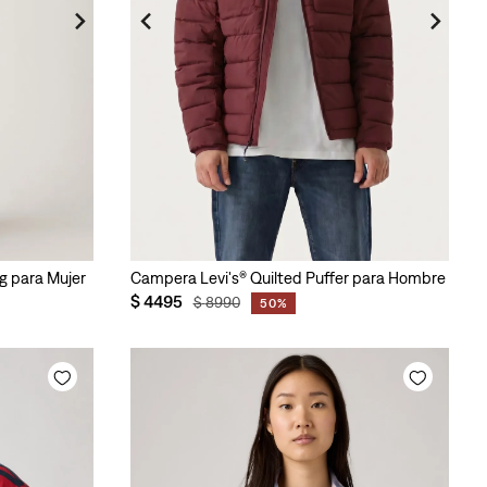
eg para Mujer
Campera Levi's® Quilted Puffer para Hombre
$
4495
$
8990
50%