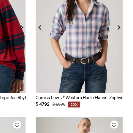
 Stripe Tee Rhytmic para Hombre
Camisa Levi's ® Western Harlie Flannel Zephyr Plai
$
4792
$
5990
20%