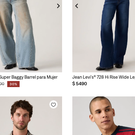
 Super Baggy Barrel para Mujer
Jean Levi's® 728 Hi Rise Wide L
$
5490
90
30%