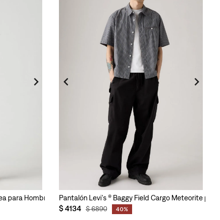
 Tea para Hombre
Pantalón Levi's ® Baggy Field Cargo Meteorite par
$
4134
$
6890
40%