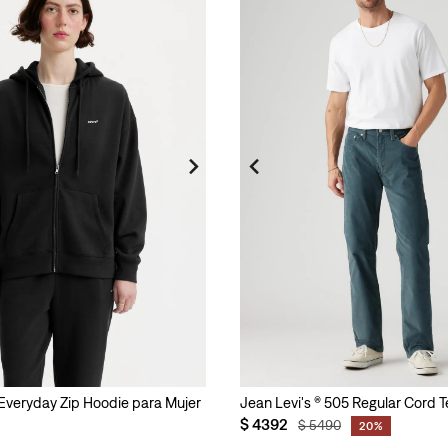
 Everyday Zip Hoodie para Mujer
Jean Levi's ® 505 Regular Cord
$
4392
$
5490
20%