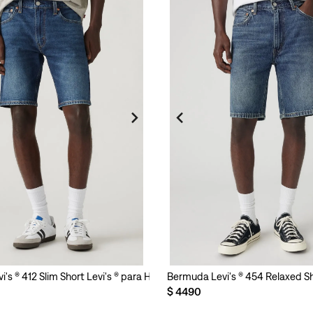
's ® 412 Slim Short Levi's ® para Hombre
Bermuda Levi's ® 454 Relaxed Sh
$
4490