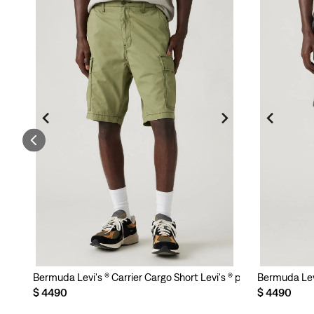
's ® para Hombre
Bermuda Levi's ® Carrier Cargo Short Levi's ® para Hombre
Bermuda Levi
$
4490
$
4490