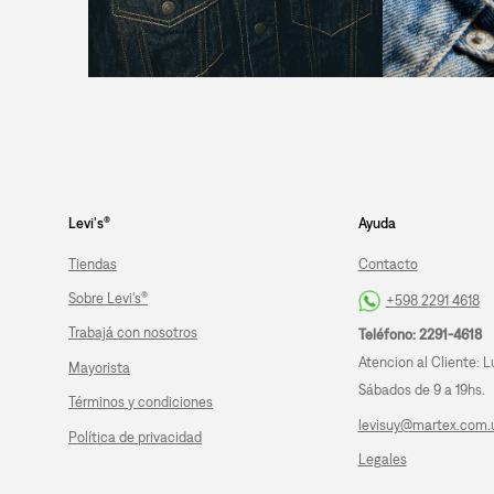
Levi's®
Ayuda
Tiendas
Contacto
Sobre Levi's®
+598 2291 4618
Trabajá con nosotros
Teléfono: 2291-4618
Atencion al Cliente: L
Mayorista
Sábados de 9 a 19hs.
Términos y condiciones
levisuy@martex.com.
Política de privacidad
Legales