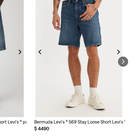
ort Levi's ® para Hombre
Bermuda Levi's ® 569 Stay Loose Short Levi's ® Picn
Be
$
4490
$