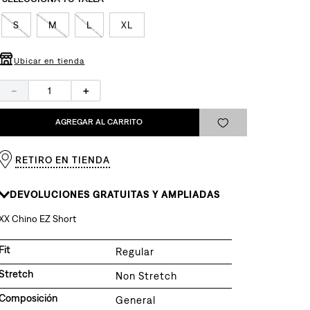
S
M
L
XL
Ubicar en tienda
－
＋
AGREGAR AL CARRITO
RETIRO EN TIENDA
DEVOLUCIONES GRATUITAS Y AMPLIADAS
XX Chino EZ Short
Fit
Regular
Stretch
Non Stretch
Composición
General