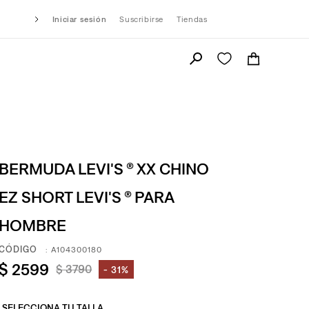
Iniciar sesión
Suscribirse
Tiendas
BERMUDA LEVI'S ® XX CHINO
EZ SHORT LEVI'S ® PARA
HOMBRE
:
A104300180
$
2599
$
3790
31%