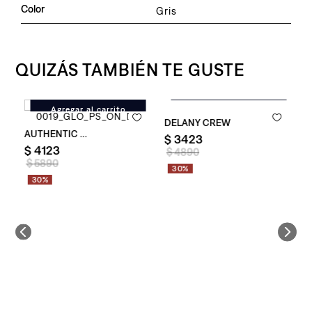
Color
Gris
QUIZÁS TAMBIÉN TE GUSTE
Agregar al carrito
Agregar al carrito
Sweater Levi's® Delany Crew pa
mbre
Authentic Hoodie Garment Dye
B
$
3423
$
4123
$
$
4890
$
5890
30%
30%