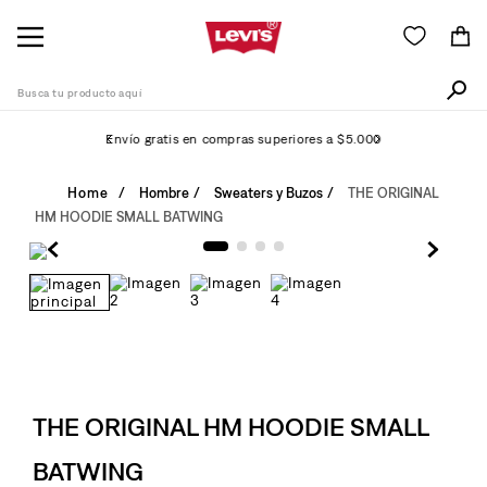
Busca tu producto aquí
Envío gratis en compras superiores a $5.000
Términos Más Buscados
Hombre
Sweaters y Buzos
THE ORIGINAL
HM HOODIE SMALL BATWING
1
.
505
2
.
511
3
.
501
4
.
camisa
5
.
502
6
.
THE ORIGINAL HM HOODIE SMALL
510
7
.
campera
BATWING