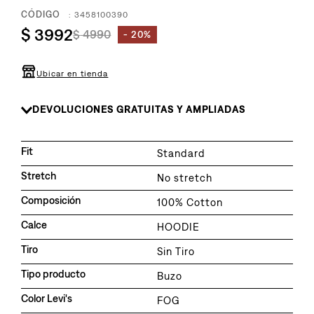
8
.
726
:
3458100390
9
.
$
3992
baggy
$
4990
20%
10
.
724
Ubicar en tienda
DEVOLUCIONES GRATUITAS Y AMPLIADAS
Fit
Standard
Stretch
No stretch
Composición
100% Cotton
Calce
HOODIE
Tiro
Sin Tiro
Tipo producto
Buzo
Color Levi's
FOG