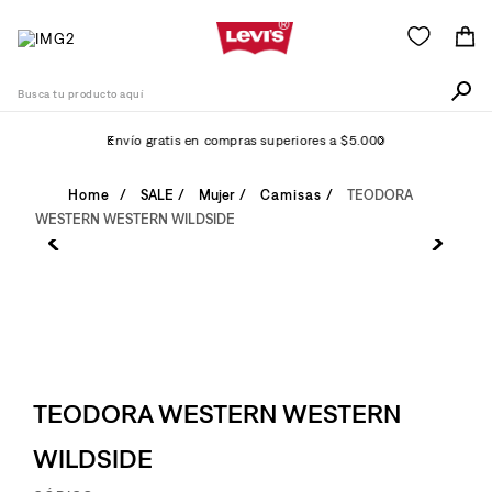
Busca tu producto aquí
Envío gratis en compras superiores a $5.000
Términos Más Buscados
SALE
Mujer
Camisas
TEODORA
WESTERN WESTERN WILDSIDE
1
.
505
2
.
511
3
.
501
4
.
camisa
5
.
502
TEODORA WESTERN WESTERN
6
.
510
WILDSIDE
7
.
campera