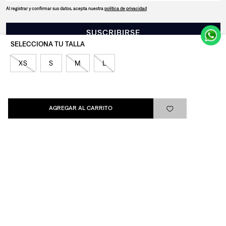
Al registrar y confirmar sus datos, acepta nuestra
política de privacidad
SUSCRIBIRSE
XS
S
M
L
Levi's®
AGREGAR AL CARRITO
Ayuda
Quick links
ARREPENTIMIENTO
LIBRO DE QUEJAS