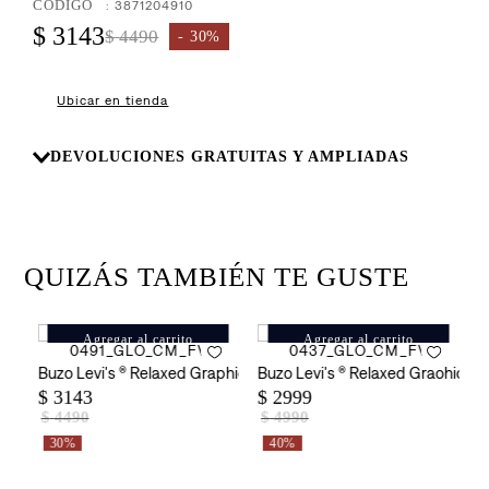
8
.
:
3871204910
726
$
3143
$
4490
30%
9
.
campera
10
.
baggy
Ubicar en tienda
DEVOLUCIONES GRATUITAS Y AMPLIADAS
QUIZÁS TAMBIÉN TE GUSTE
Agregar al carrito
Agregar al carrito
Buzo Levi's ® Relaxed Graphic Crew Back Stereo para Hombre
Buzo Levi's ® Relaxed Graohic P
B
$
3143
$
2999
$
$
4490
$
4990
30%
40%