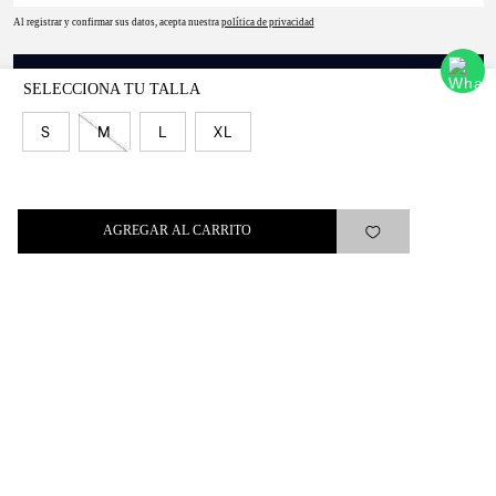
Al registrar y confirmar sus datos, acepta nuestra
política de privacidad
SUSCRIBIRSE
S
M
L
XL
Levi's®
AGREGAR AL CARRITO
Ayuda
Quick links
ARREPENTIMIENTO
LIBRO DE QUEJAS