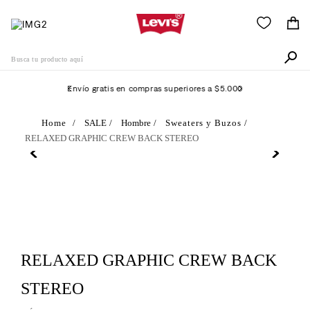
Busca tu producto aquí
Envío gratis en compras superiores a $5.000
Términos Más Buscados
SALE
Hombre
Sweaters y Buzos
RELAXED GRAPHIC CREW BACK STEREO
1
.
505
2
.
511
3
.
501
4
.
502
5
.
camisa
RELAXED GRAPHIC CREW BACK
6
.
jean
STEREO
7
.
510