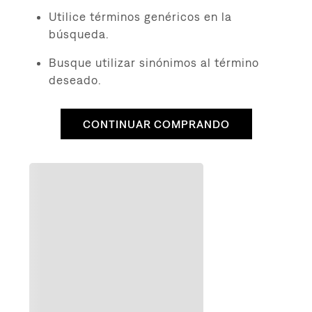
8
.
510
Utilice términos genéricos en la
9
.
baggy
búsqueda.
10
.
jean
Busque utilizar sinónimos al término
deseado.
CONTINUAR COMPRANDO
QUIZÁS TE INTERESE
to
ra Mujer
Original Button Fly para Hombre
Cami
$
19