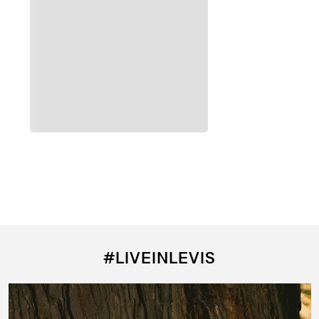
Agregar al carrito
Agregar al carrito
Jean Levi's ® 505™ Regular Fit para Hombre
Jean Levi's ® 725 Hi Rise Bootcut
$
4290
$
4290
#LIVEINLEVIS