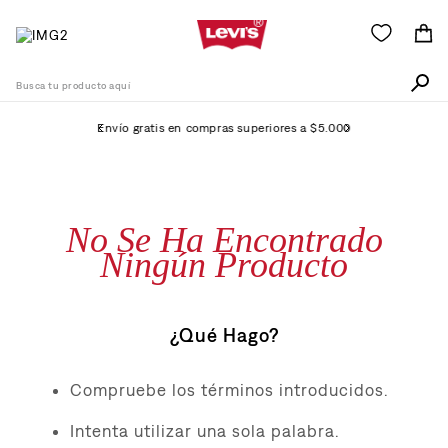
Busca tu producto aquí
Envío gratis en compras superiores a $5.000
Términos Más Buscados
1
.
511
No Se Ha Encontrado
2
.
505
Ningún Producto
3
.
501
4
.
camisa
¿Qué Hago?
5
.
502
6
.
726
Compruebe los términos introducidos.
7
.
campera
Intenta utilizar una sola palabra.