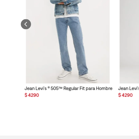
Jean Levi's ® 505™ Regular Fit para Hombre
Jean Levi'
$
4290
$
4290