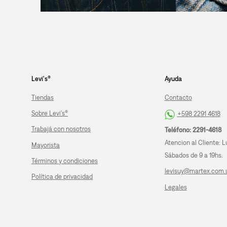
Levi's®
Ayuda
Tiendas
Contacto
Sobre Levi's®
+598 2291 4618
Trabajá con nosotros
Teléfono: 2291-4618
Atencion al Cliente: L
Mayorista
Sábados de 9 a 19hs.
Términos y condiciones
levisuy@martex.com.
Política de privacidad
Legales