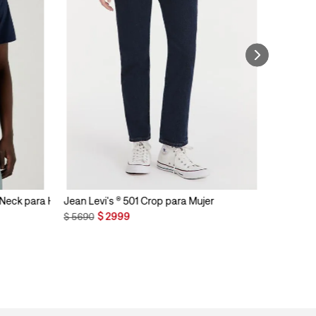
n Neck para Hombre
Jean Levi's ® 501 Crop para Mujer
$
2999
$
5690