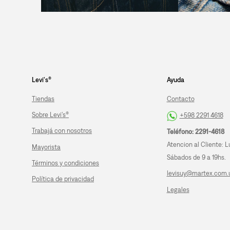
Levi's®
Ayuda
Tiendas
Contacto
Sobre Levi's®
+598 2291 4618
Trabajá con nosotros
Teléfono: 2291-4618
Atencion al Cliente: L
Mayorista
Sábados de 9 a 19hs.
Términos y condiciones
levisuy@martex.com.
Política de privacidad
Legales