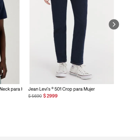
n Neck para Hombre
Jean Levi's ® 501 Crop para Mujer
$
2999
$
5690