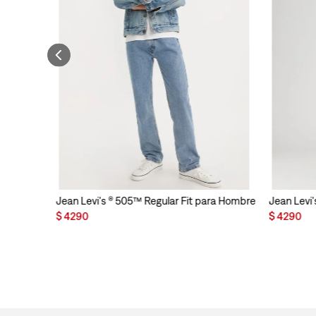
Jean Levi's ® 505™ Regular Fit para Hombre
Jean Levi'
$
4290
$
4290