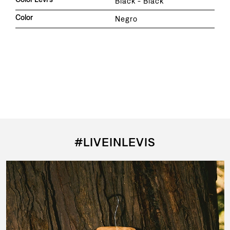
Black - Black
Color
Negro
QUIZÁS TAMBIÉN TE GUSTE
Agregar al carrito
Sombrero X Ts Cow Hat Full Prin
$
1495
$
2990
50%
Agregar al carrito