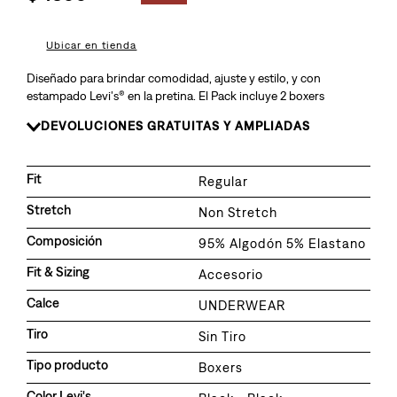
8
.
726
9
.
baggy
Ubicar en tienda
10
.
724
Diseñado para brindar comodidad, ajuste y estilo, y con
estampado Levi's® en la pretina. El Pack incluye 2 boxers
DEVOLUCIONES GRATUITAS Y AMPLIADAS
Fit
Regular
Stretch
Non Stretch
Composición
95% Algodón 5% Elastano
Fit & Sizing
Accesorio
Calce
UNDERWEAR
Tiro
Sin Tiro
Tipo producto
Boxers
Color Levi's