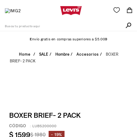
Busca tu producto aquí
Envío gratis en compras superiores a $5.000
Términos Más Buscados
SALE
Hombre
Accesorios
BOXER
BRIEF- 2 PACK
1
.
505
2
.
511
3
.
501
4
.
camisa
5
.
502
BOXER BRIEF- 2 PACK
6
.
510
:
LUBS200000
7
.
campera
$
1599
$
1980
19%