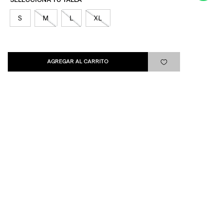
S
M
L
XL
Levi's®
Ayuda
AGREGAR AL CARRITO
Quick links
ARREPENTIMIENTO
LIBRO DE QUEJAS
Medios de pago