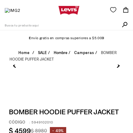
Busca tu producto aquí
Envío gratis en compras superiores a $5.000
Términos Más Buscados
SALE
Hombre
Camperas
BOMBER
HOODIE PUFFER JACKET
1
.
505
2
.
511
3
.
501
4
.
502
5
.
camisa
BOMBER HOODIE PUFFER JACKET
6
.
jean
:
5949102010
7
.
510
$
4599
$
8980
49%