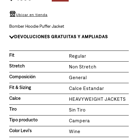
8
.
726
9
.
campera
Ubicar en tienda
10
.
baggy
Bomber Hoodie Puffer Jacket
DEVOLUCIONES GRATUITAS Y AMPLIADAS
Fit
Regular
Stretch
Non Stretch
Composición
General
Fit & Sizing
Calce Estandar
Calce
HEAVYWEIGHT JACKETS
Tiro
Sin Tiro
Tipo producto
Campera
Color Levi's
Wine