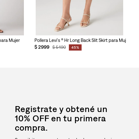
para Mujer
Pollera Levi's ® Hr Long Back Slit Skirt para Mujer
Po
$
2999
$
$
5490
45%
Registrate y obtené un
10% OFF en tu primera
compra.