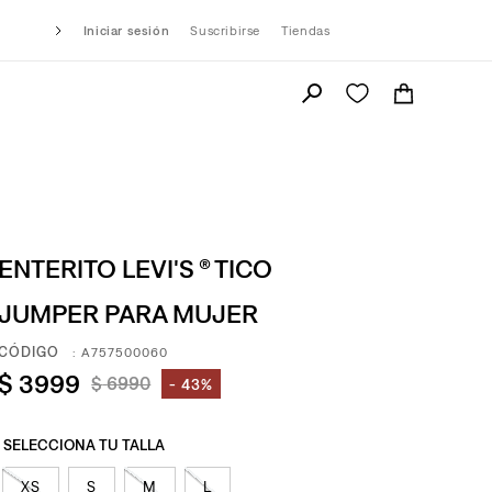
Iniciar sesión
Suscribirse
Tiendas
ENTERITO LEVI'S ® TICO
JUMPER PARA MUJER
:
A757500060
$
3999
$
6990
43%
XS
S
M
L