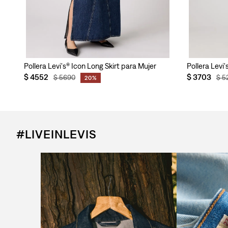
Pollera Levi's® Icon Long Skirt para Mujer
Pollera Levi
$
4552
$
3703
$
5690
$
5
20%
#LIVEINLEVIS