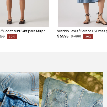
's ®Godet Mini Skirt para Mujer
Vestido Levi's ®Serene LS Dress 
$
5593
290
$
7990
30%
30%