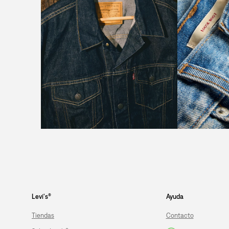
Levi's®
Ayuda
Tiendas
Contacto