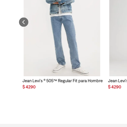
Jean Levi's ® 505™ Regular Fit para Hombre
Jean Levi'
$
4290
$
4290