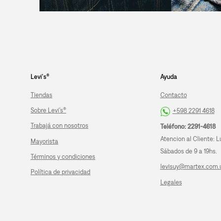
Levi's®
Ayuda
Tiendas
Contacto
Sobre Levi's®
+598 2291 4618
Trabajá con nosotros
Teléfono: 2291-4618
Atencion al Cliente: L
Mayorista
Sábados de 9 a 19hs.
Términos y condiciones
levisuy@martex.com.
Política de privacidad
Legales