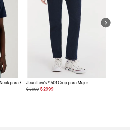
n Neck para Hombre
Jean Levi's ® 501 Crop para Mujer
$
2999
$
5690