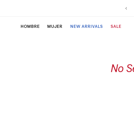
Envío gratis en compras superiores a $5.000
HOMBRE
MUJER
NEW ARRIVALS
SALE
No S