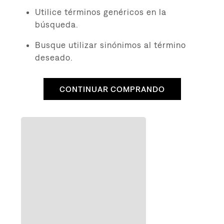
8
.
campera
Utilice términos genéricos en la
9
.
726
búsqueda.
10
.
baggy
Busque utilizar sinónimos al término
deseado.
CONTINUAR COMPRANDO