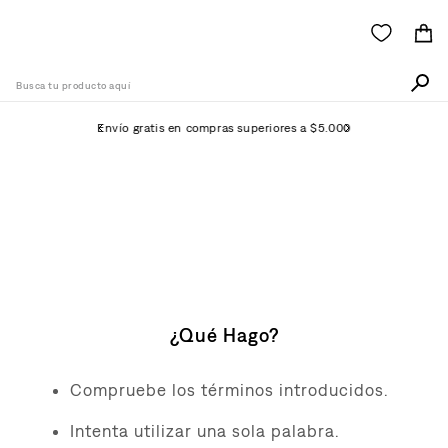
Busca tu producto aquí
Envío gratis en compras superiores a $5.000
Términos Más Buscados
1
.
505
No Se Ha Encontrado
2
.
511
Ningún Producto
3
.
501
4
.
camisa
¿Qué Hago?
5
.
502
6
.
510
Compruebe los términos introducidos.
7
.
jean
Intenta utilizar una sola palabra.