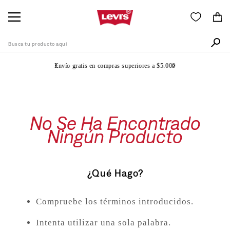
Busca tu producto aquí
Envío gratis en compras superiores a $5.000
Términos Más Buscados
1
.
505
No Se Ha Encontrado
2
.
511
Ningún Producto
3
.
501
4
.
502
¿Qué Hago?
5
.
camisa
6
.
jean
Compruebe los términos introducidos.
7
.
510
Intenta utilizar una sola palabra.