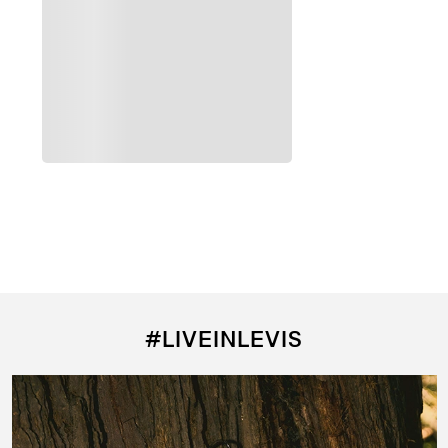
Agregar al carrito
Agregar al carrito
Jean Levi's ® 505™ Regular Fit para Hombre
Jean Levi's ® 725 Hi Rise Bootcu
$
4290
$
4290
#LIVEINLEVIS