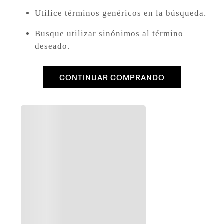
8
.
726
Utilice términos genéricos en la búsqueda.
9
.
campera
Busque utilizar sinónimos al término
10
.
baggy
deseado.
CONTINUAR COMPRANDO
QUIZÁS TE INTERESE
to
ra Mujer
 Original Button Fly para Hombre
Cami
$
19