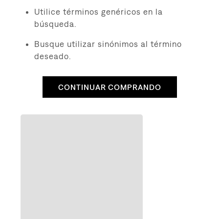
8
.
510
Utilice términos genéricos en la
9
.
baggy
búsqueda.
10
.
jean
Busque utilizar sinónimos al término
deseado.
CONTINUAR COMPRANDO
QUIZÁS TE INTERESE
to
ra Mujer
Original Button Fly para Hombre
Cami
$
19