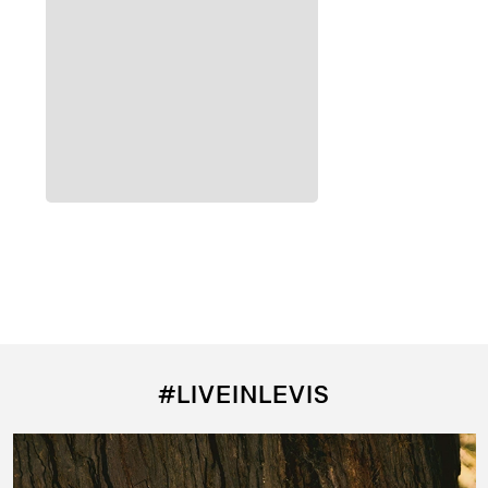
Agregar al carrito
Agregar al carrito
Jean Levi's ® 505™ Regular Fit para Hombre
Jean Levi's ® 725 Hi Rise Bootcut
$
4290
$
4290
#LIVEINLEVIS