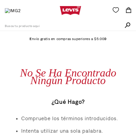
Busca tu producto aquí
Envío gratis en compras superiores a $5.000
Términos Más Buscados
1
.
511
No Se Ha Encontrado
2
.
505
Ningún Producto
3
.
501
4
.
camisa
¿Qué Hago?
5
.
502
6
.
726
Compruebe los términos introducidos.
7
.
campera
Intenta utilizar una sola palabra.