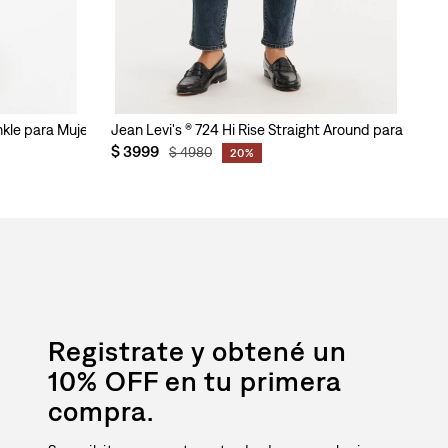
nkle para Mujer
Jean Levi's ® 724 Hi Rise Straight Around para Mujer
$
3999
$
4980
20%
Registrate y obtené un
10% OFF en tu primera
compra.