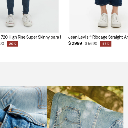
ujer
® 720 High Rise Super Skinny para Mujer
Jean Levi's ® Ribcage Straight A
$
2999
90
$
5690
20%
47%