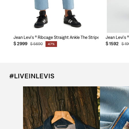
Jean Levi's ® Ribcage Straight Ankle The Stripe Is Right para M
Jean Levi's 
$
2999
$
1592
$
5690
$
19
47%
#LIVEINLEVIS