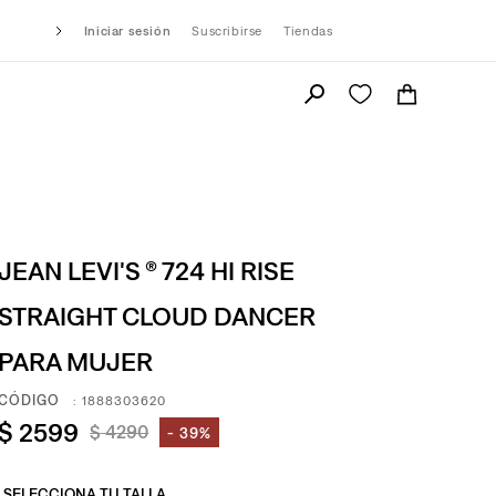
Iniciar sesión
Suscribirse
Tiendas
JEAN LEVI'S ® 724 HI RISE
STRAIGHT CLOUD DANCER
PARA MUJER
:
1888303620
$
2599
$
4290
39%