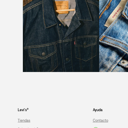
Levi's®
Ayuda
Tiendas
Contacto