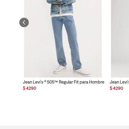
Jean Levi's ® 505™ Regular Fit para Hombre
Jean Levi'
$
4290
$
4290