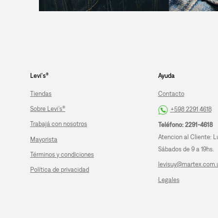
Levi's®
Ayuda
Tiendas
Contacto
Sobre Levi's®
+598 2291 4618
Trabajá con nosotros
Teléfono: 2291-4618
Atencion al Cliente: L
Mayorista
Sábados de 9 a 19hs.
Términos y condiciones
levisuy@martex.com.
Política de privacidad
Legales