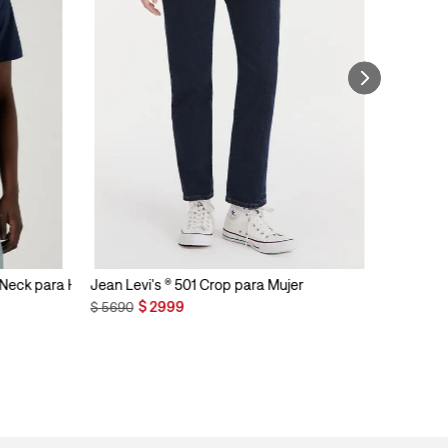
n Neck para Hombre
Jean Levi's ® 501 Crop para Mujer
$
2999
$
5690